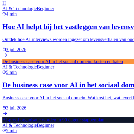
H
AI & Technologie
Beginner
4
min
Hoe AI helpt bij het vastleggen van levens
Ontdek hoe AI-interviews worden ingezet om levensverhalen van ouder
3 juli 2026
De business case voor AI in het sociaal domein: kosten en baten
AI & Technologie
Beginner
5
min
De business case voor AI in het sociaal do
Business case voor AI in het sociaal domein. Wat kost het, wat levert
3 juli 2026
AI-proof organisatie worden in 90 dagen: stappenplan
AI & Technologie
Beginner
5
min