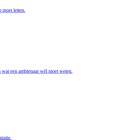
p moet letten.
van wat een ambtenaar wél moet weten.
tatie.