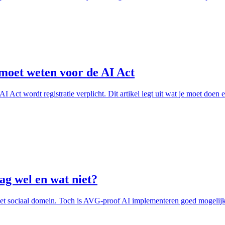
moet weten voor de AI Act
Act wordt registratie verplicht. Dit artikel legt uit wat je moet doen e
ag wel en wat niet?
het sociaal domein. Toch is AVG-proof AI implementeren goed mogelijk.