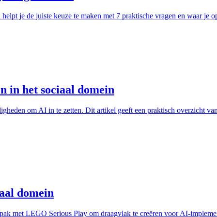
l helpt je de juiste keuze te maken met 7 praktische vragen en waar je o
 in het sociaal domein
igheden om AI in te zetten. Dit artikel geeft een praktisch overzicht 
iaal domein
npak met LEGO Serious Play om draagvlak te creëren voor AI-implemen