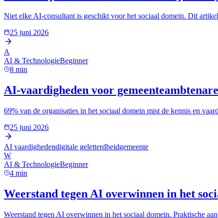
Niet elke AI-consultant is geschikt voor het sociaal domein. Dit artike
25 juni 2026
A
AI & Technologie
Beginner
8
min
AI-vaardigheden voor gemeenteambtenaren
69% van de organisaties in het sociaal domein mist de kennis en vaard
25 juni 2026
AI vaardigheden
digitale geletterdheid
gemeente
W
AI & Technologie
Beginner
4
min
Weerstand tegen AI overwinnen in het soc
Weerstand tegen AI overwinnen in het sociaal domein. Praktische aa