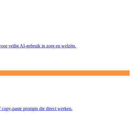
voor veilig AI-gebruik in zorg en welzijn.
ef copy-paste prompts die direct werken.