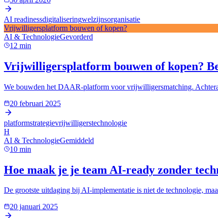
AI readiness
digitalisering
welzijnsorganisatie
Vrijwilligersplatform bouwen of kopen?
AI & Technologie
Gevorderd
12
min
Vrijwilligersplatform bouwen of kopen? Be
We bouwden het DAAR-platform voor vrijwilligersmatching. Achteraf h
20 februari 2025
platformstrategie
vrijwilligers
technologie
H
AI & Technologie
Gemiddeld
10
min
Hoe maak je je team AI-ready zonder techn
De grootste uitdaging bij AI-implementatie is niet de technologie, maa
20 januari 2025