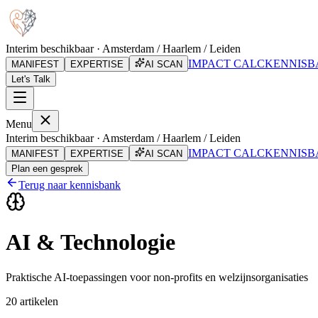
Interim beschikbaar · Amsterdam / Haarlem / Leiden
IMPACT CALC
KENNISB
MANIFEST
EXPERTISE
AI SCAN
Let's Talk
Menu
Interim beschikbaar · Amsterdam / Haarlem / Leiden
IMPACT CALC
KENNISB
MANIFEST
EXPERTISE
AI SCAN
Plan een gesprek
Terug naar kennisbank
AI & Technologie
Praktische AI-toepassingen voor non-profits en welzijnsorganisaties
20
artikelen