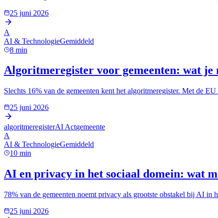
25 juni 2026
A
AI & Technologie
Gemiddeld
8
min
Algoritmeregister voor gemeenten: wat je 
Slechts 16% van de gemeenten kent het algoritmeregister. Met de EU AI 
25 juni 2026
algoritmeregister
AI Act
gemeente
A
AI & Technologie
Gemiddeld
10
min
AI en privacy in het sociaal domein: wat m
78% van de gemeenten noemt privacy als grootste obstakel bij AI in 
25 juni 2026