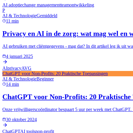
AI adoptie
change management
teamontwikkeling
P
AI & Technologie
Gemiddeld
11
min
Privacy en AI in de zorg: wat mag wel en w
AI gebruiken met cliëntgegevens - mag dat? In dit artikel leg ik uit w
4 januari 2025
AI
privacy
AVG
ChatGPT voor Non-Profits: 20 Praktische Toepassingen
AI & Technologie
Beginner
14
min
ChatGPT voor Non-Profits: 20 Praktische
Onze vrijwilligerscoördinator bespaart 5 uur per week met ChatGPT. In
30 oktober 2024
ChatGPT
AI tools
non-profit