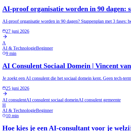
AI-proof organisatie worden in 90 dagen: 
AI-proof organisatie worden in 90 dagen? Stappenplan met 3 fases: 
27 juni 2026
A
AI & Technologie
Beginner
9
min
AI Consulent Sociaal Domein | Vincent va
Je zoekt een AI consulent die het sociaal domein kent. Geen tech-term
25 juni 2026
AI consulent
AI consulent sociaal domein
AI consulent gemeente
H
AI & Technologie
Beginner
10
min
Hoe kies je een AI-consultant voor je welzi