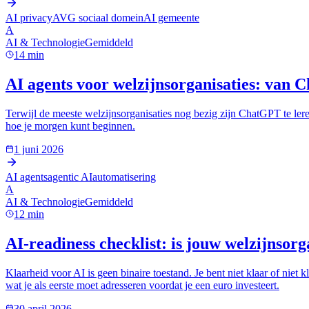
AI privacy
AVG sociaal domein
AI gemeente
A
AI & Technologie
Gemiddeld
14
min
AI agents voor welzijnsorganisaties: van
Terwijl de meeste welzijnsorganisaties nog bezig zijn ChatGPT te leren,
hoe je morgen kunt beginnen.
1 juni 2026
AI agents
agentic AI
automatisering
A
AI & Technologie
Gemiddeld
12
min
AI-readiness checklist: is jouw welzijnsorg
Klaarheid voor AI is geen binaire toestand. Je bent niet klaar of niet k
wat je als eerste moet adresseren voordat je een euro investeert.
30 april 2026