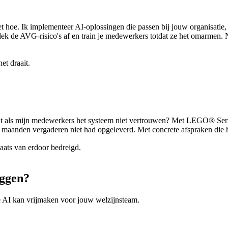
t hoe. Ik implementeer AI-oplossingen die passen bij jouw organisatie, 
 de AVG-risico's af en train je medewerkers totdat ze het omarmen. Niet
et draait.
at als mijn medewerkers het systeem niet vertrouwen? Met LEGO® Seriou
 maanden vergaderen niet had opgeleverd. Met concrete afspraken die h
laats van erdoor bedreigd.
iggen?
e AI kan vrijmaken voor jouw welzijnsteam.