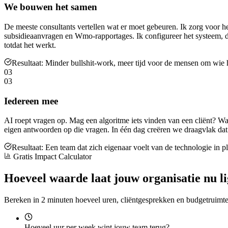
We bouwen het samen
De meeste consultants vertellen wat er moet gebeuren. Ik zorg voor he
subsidieaanvragen en Wmo-rapportages. Ik configureer het systeem, dek
totdat het werkt.
Resultaat:
Minder bullshit-work, meer tijd voor de mensen om wie h
03
03
Iedereen mee
AI roept vragen op. Mag een algoritme iets vinden van een cliënt? W
eigen antwoorden op die vragen. In één dag creëren we draagvlak dat
Resultaat:
Een team dat zich eigenaar voelt van de technologie in p
Gratis Impact Calculator
Hoeveel waarde laat jouw organisatie nu l
Bereken in 2 minuten hoeveel uren, cliëntgesprekken en budgetruimt
Hoeveel uur per week wint jouw team terug?