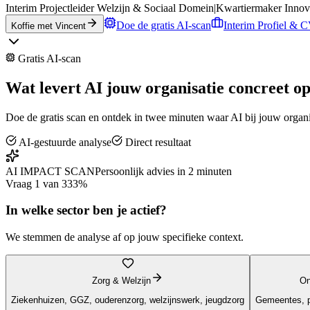
Interim Projectleider Welzijn & Sociaal Domein
|
Kwartiermaker Innov
Doe de gratis AI-scan
Interim Profiel & 
Koffie met Vincent
Gratis AI-scan
Wat levert AI jouw organisatie concreet o
Doe de gratis scan en ontdek in twee minuten waar AI bij jouw organ
AI-gestuurde analyse
Direct resultaat
AI IMPACT SCAN
Persoonlijk advies in 2 minuten
Vraag
1
van 3
33
%
In welke sector ben je actief?
We stemmen de analyse af op jouw specifieke context.
Zorg & Welzijn
On
Ziekenhuizen, GGZ, ouderenzorg, welzijnswerk, jeugdzorg
Gemeentes, pr