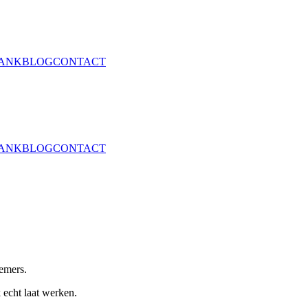
ANK
BLOG
CONTACT
ANK
BLOG
CONTACT
nemers.
 echt laat werken.