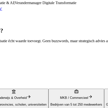
atie & AI
|
Verandermanager Digitale Transformatie
CV
p?
isatie écht waarde toevoegt. Geen buzzwords, maar strategisch advies 
derwijs & Overheid
MKB / Commercieel
ovincies, scholen, universiteiten
Bedrijven van 5 tot 250 medewerkers
G