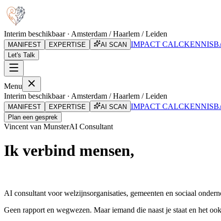
Interim beschikbaar · Amsterdam / Haarlem / Leiden
IMPACT CALC
KENNISB
MANIFEST
EXPERTISE
AI SCAN
Let's Talk
Menu
Interim beschikbaar · Amsterdam / Haarlem / Leiden
IMPACT CALC
KENNISB
MANIFEST
EXPERTISE
AI SCAN
Plan een gesprek
Vincent van Munster
AI Consultant
Ik verbind mensen,
teams en technologie.
AI consultant voor welzijnsorganisaties, gemeenten en sociaal onder
Geen rapport en wegwezen. Maar iemand die naast je staat en het ook