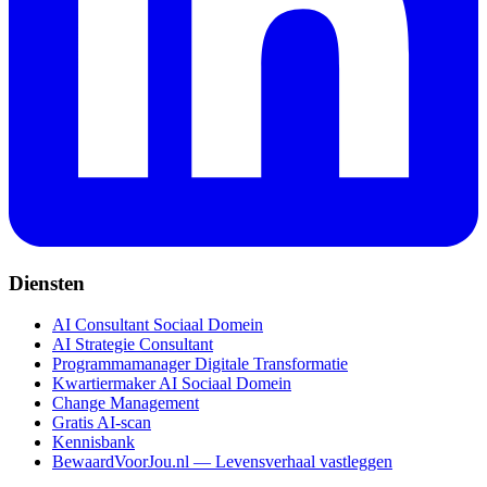
Diensten
AI Consultant Sociaal Domein
AI Strategie Consultant
Programmamanager Digitale Transformatie
Kwartiermaker AI Sociaal Domein
Change Management
Gratis AI-scan
Kennisbank
BewaardVoorJou.nl — Levensverhaal vastleggen