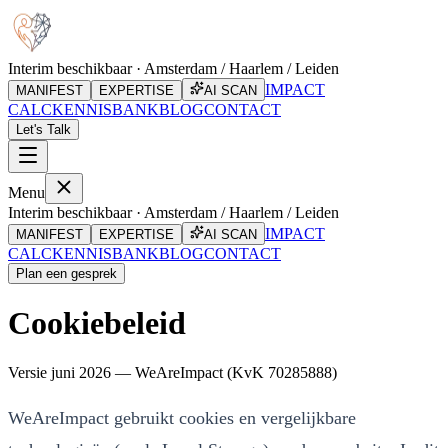
Interim beschikbaar · Amsterdam / Haarlem / Leiden
IMPACT
MANIFEST
EXPERTISE
AI SCAN
CALC
KENNISBANK
BLOG
CONTACT
Let's Talk
Menu
Interim beschikbaar · Amsterdam / Haarlem / Leiden
IMPACT
MANIFEST
EXPERTISE
AI SCAN
CALC
KENNISBANK
BLOG
CONTACT
Plan een gesprek
Cookiebeleid
Versie
juni 2026
— WeAreImpact (KvK 70285888)
WeAreImpact gebruikt cookies en vergelijkbare