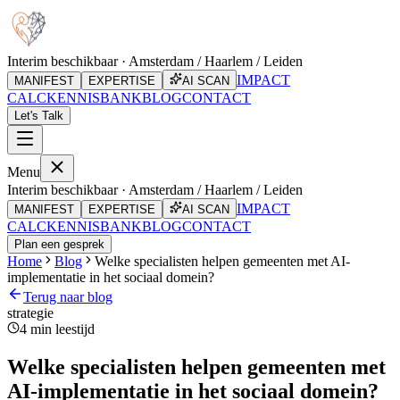
Interim beschikbaar · Amsterdam / Haarlem / Leiden
IMPACT
MANIFEST
EXPERTISE
AI SCAN
CALC
KENNISBANK
BLOG
CONTACT
Let's Talk
Menu
Interim beschikbaar · Amsterdam / Haarlem / Leiden
IMPACT
MANIFEST
EXPERTISE
AI SCAN
CALC
KENNISBANK
BLOG
CONTACT
Plan een gesprek
Home
Blog
Welke specialisten helpen gemeenten met AI-
implementatie in het sociaal domein?
Terug naar blog
strategie
4
min leestijd
Welke specialisten helpen gemeenten met
AI-implementatie in het sociaal domein?