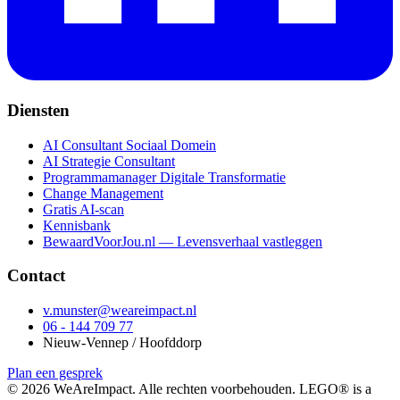
Diensten
AI Consultant Sociaal Domein
AI Strategie Consultant
Programmamanager Digitale Transformatie
Change Management
Gratis AI-scan
Kennisbank
BewaardVoorJou.nl — Levensverhaal vastleggen
Contact
v.munster@weareimpact.nl
06 - 144 709 77
Nieuw-Vennep / Hoofddorp
Plan een gesprek
©
2026
WeAreImpact. Alle rechten voorbehouden. LEGO® is a