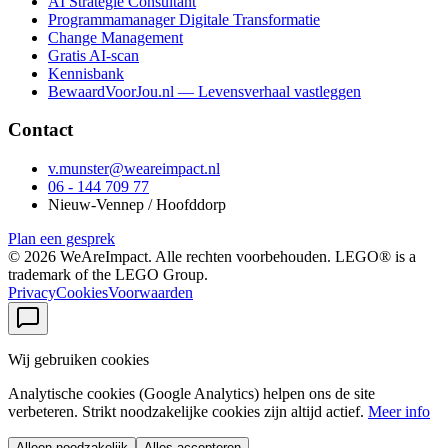
AI Strategie Consultant
Programmamanager Digitale Transformatie
Change Management
Gratis AI-scan
Kennisbank
BewaardVoorJou.nl — Levensverhaal vastleggen
Contact
v.munster@weareimpact.nl
06 - 144 709 77
Nieuw-Vennep / Hoofddorp
Plan een gesprek
©
2026
WeAreImpact. Alle rechten voorbehouden. LEGO® is a
trademark of the LEGO Group.
Privacy
Cookies
Voorwaarden
Wij gebruiken cookies
Analytische cookies (Google Analytics) helpen ons de site
verbeteren. Strikt noodzakelijke cookies zijn altijd actief.
Meer info
Alleen noodzakelijk
Alles accepteren