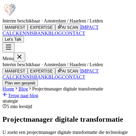
Interim beschikbaar · Amsterdam / Haarlem / Leiden
IMPACT
MANIFEST
EXPERTISE
AI SCAN
CALC
KENNISBANK
BLOG
CONTACT
Let's Talk
Menu
Interim beschikbaar · Amsterdam / Haarlem / Leiden
IMPACT
MANIFEST
EXPERTISE
AI SCAN
CALC
KENNISBANK
BLOG
CONTACT
Plan een gesprek
Home
Blog
Projectmanager digitale transformatie
Terug naar blog
strategie
5
min leestijd
Projectmanager digitale transformatie
U zoekt een projectmanager digitale transformatie die technologie